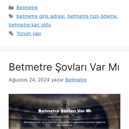
Kategoriler
Betmetre
Etiketler
betmetre giris adresi
,
betmetre hızlı ödeme
,
betmetre kaç oldu
Yorum yap
Betmetre Şovları Var Mı
Ağustos 24, 2024
yazar
Betmetre