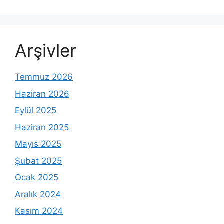
Arşivler
Temmuz 2026
Haziran 2026
Eylül 2025
Haziran 2025
Mayıs 2025
Şubat 2025
Ocak 2025
Aralık 2024
Kasım 2024