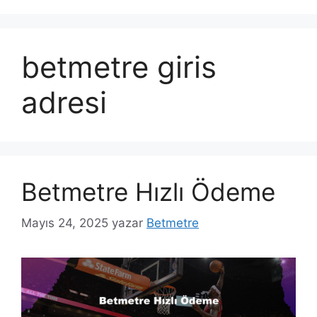
betmetre giris
adresi
Betmetre Hızlı Ödeme
Mayıs 24, 2025
yazar
Betmetre