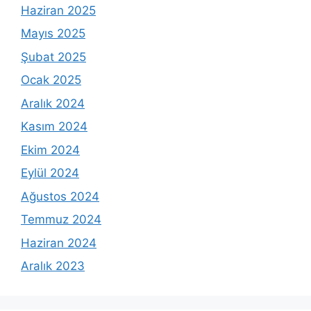
Haziran 2025
Mayıs 2025
Şubat 2025
Ocak 2025
Aralık 2024
Kasım 2024
Ekim 2024
Eylül 2024
Ağustos 2024
Temmuz 2024
Haziran 2024
Aralık 2023