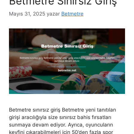
Betmetre Sınırsız Giriş
Mayıs 31, 2025
yazar
Betmetre
Betmetre sınırsız giriş Betmetre yeni tanıtılan
girişi aracılığıyla size sınırsız bahis fırsatları
sunmaya devam ediyor. Ayrıca, oyuncuların
keyfini çıkarabilmeleri için 50’den fazla spor