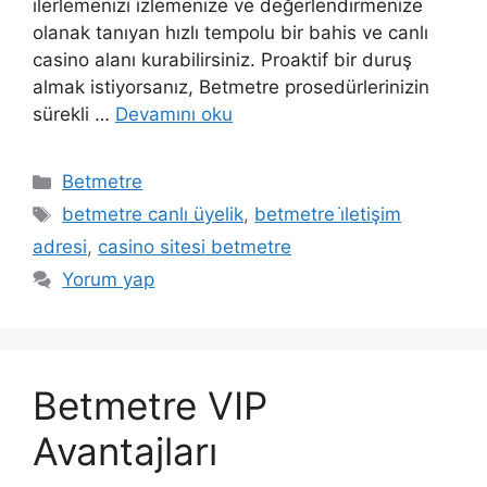
ilerlemenizi izlemenize ve değerlendirmenize
olanak tanıyan hızlı tempolu bir bahis ve canlı
casino alanı kurabilirsiniz. Proaktif bir duruş
almak istiyorsanız, Betmetre prosedürlerinizin
sürekli …
Devamını oku
Kategoriler
Betmetre
Etiketler
betmetre canlı üyelik
,
betmetre i̇letişim
adresi
,
casino sitesi betmetre
Yorum yap
Betmetre VIP
Avantajları