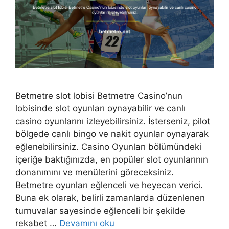
Betmetre slot lobisi Betmetre Casino’nun
lobisinde slot oyunları oynayabilir ve canlı
casino oyunlarını izleyebilirsiniz. İsterseniz, pilot
bölgede canlı bingo ve nakit oyunlar oynayarak
eğlenebilirsiniz. Casino Oyunları bölümündeki
içeriğe baktığınızda, en popüler slot oyunlarının
donanımını ve menülerini göreceksiniz.
Betmetre oyunları eğlenceli ve heyecan verici.
Buna ek olarak, belirli zamanlarda düzenlenen
turnuvalar sayesinde eğlenceli bir şekilde
rekabet …
Devamını oku