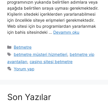
programınızın yukarıda belirtilen adımlara veya
aşağıda belirtilen sıraya uyması gerekmektedir.
Kişilerin sitedeki içeriklerden yararlanabilmesi
için öncelikle siteye erişmeleri gerekmektedir.
Web sitesi için bu programlardan yararlanmak
için bahis sitesindeki …
Devamını oku
Kategoriler
Betmetre
Etiketler
betmetre müşteri hizmetleri
,
betmetre vip
avantajları
,
casino sitesi betmetre
Yorum yap
Son Yazılar