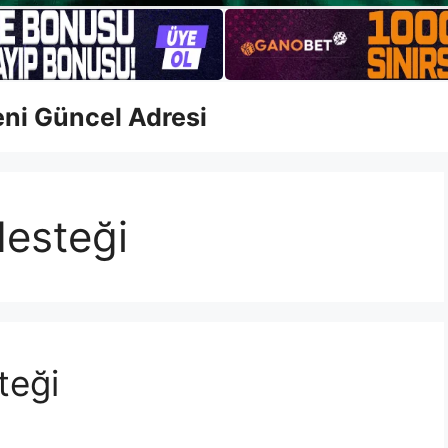
eni Güncel Adresi
desteği
teği