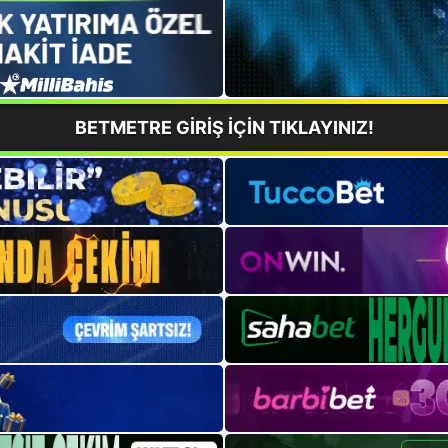
BETMETRE GİRİŞ İÇİN TIKLAYINIZ!